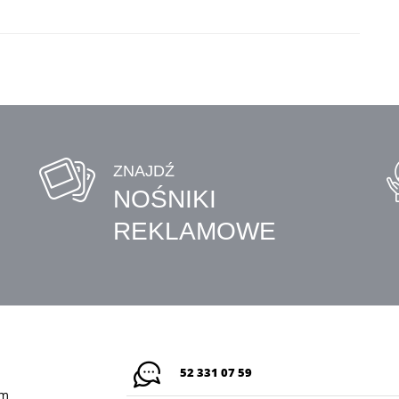
ZNAJDŹ
NOŚNIKI
REKLAMOWE
52 331 07 59
em